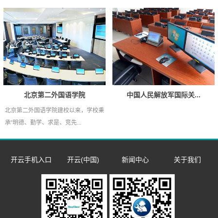
北京第二外国语学院
中国人民解放军国际关...
北京第二外国语学院建校以来，学校秉
承“明德、勤学、求是、竞先...
开云手机入口
开云(中国)
新闻中心
关于我们
数字语言学习系
双一流/985/211
企业新闻
企业简介
同声传译训练系
统
外语院校
市场活动
发展历程