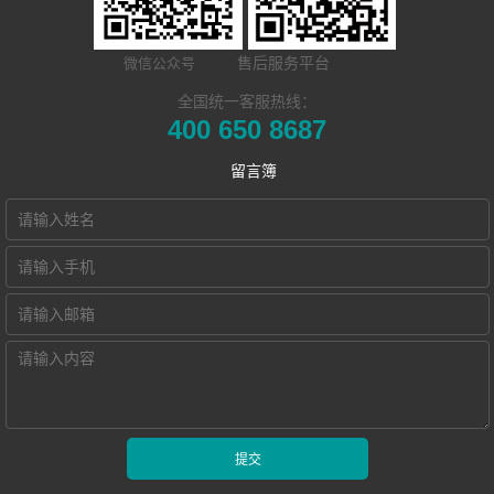
​远程合班教学系
统
MTI/BTI院校
荣誉资质
开云(中国) Hub
统
用户名录
联系我们
售后服务平台
微信公众号
本地化部署的视
电子教室
Hub诚征渠道合
全国统一客服热线：
400 650 8687
频会议教学系统
交互式电子教室
作伙伴
留言簿
智慧教学空间
高密度WiFi移动
智慧教室