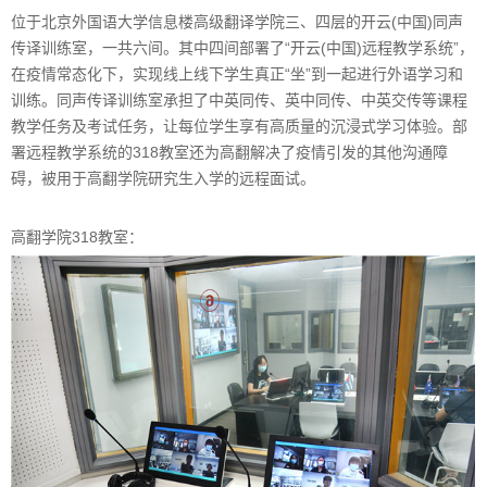
位于北京外国语大学信息楼高级翻译学院三、四层的开云(中国)同声
传译训练室，一共六间。其中四间部署了“开云(中国)远程教学系统”，
在疫情常态化下，实现线上线下学生真正“坐”到一起进行外语学习和
训练。同声传译训练室承担了中英同传、英中同传、中英交传等课程
教学任务及考试任务，让每位学生享有高质量的沉浸式学习体验。部
署远程教学系统的318教室还为高翻解决了疫情引发的其他沟通障
碍，被用于高翻学院研究生入学的远程面试。
高翻学院318教室：