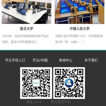
复旦大学
中国人民大学
2018年，经过市场调研和多家产品比
中国人民大学简称“人大”，位列国家首
较后，复旦大学外国语言文...
批“双一流”（A类）、“...
开云手机入口
开云(中国)
新闻中心
关于我们
数字语言学习系
双一流/985/211
企业新闻
企业简介
同声传译训练系
统
外语院校
市场活动
发展历程
​远程合班教学系
统
MTI/BTI院校
荣誉资质
开云(中国) Hub
统
用户名录
联系我们
售后服务平台
微信公众号