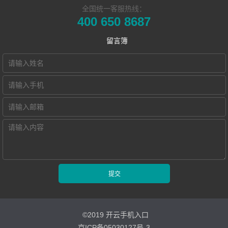
本地化部署的视
电子教室
Hub诚征渠道合
全国统一客服热线：
400 650 8687
频会议教学系统
交互式电子教室
作伙伴
留言簿
智慧教学空间
高密度WiFi移动
智慧教室
©2019 开云手机入口
京ICP备05030127号-3