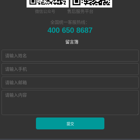
开云(中国) Hub
统
用户名录
联系我们
售后服务平台
微信公众号
本地化部署的视
电子教室
Hub诚征渠道合
全国统一客服热线：
400 650 8687
频会议教学系统
交互式电子教室
作伙伴
留言簿
智慧教学空间
高密度WiFi移动
智慧教室