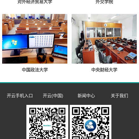
对外经济贸易大学
外交学院
中国政法大学
中央财经大学
开云手机入口
开云(中国)
新闻中心
关于我们
数字语言学习系
双一流/985/211
企业新闻
企业简介
同声传译训练系
统
外语院校
市场活动
发展历程
​远程合班教学系
统
MTI/BTI院校
荣誉资质