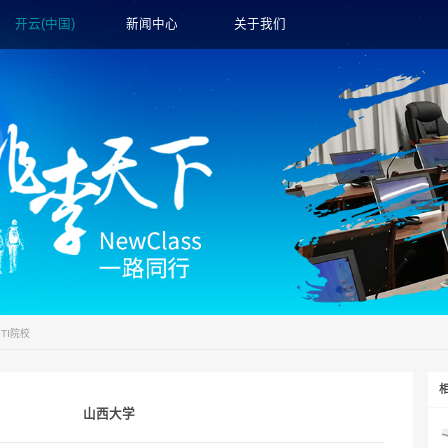
开云手机入口
开云(中国)
新闻中心