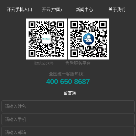
开云手机入口
开云(中国)
新闻中心
关于我们
数字语言学习系
双一流/985/211
企业新闻
企业简介
同声传译训练系
统
外语院校
市场活动
发展历程
​远程合班教学系
统
MTI/BTI院校
荣誉资质
开云(中国) Hub
统
用户名录
联系我们
售后服务平台
微信公众号
本地化部署的视
电子教室
Hub诚征渠道合
全国统一客服热线：
400 650 8687
频会议教学系统
交互式电子教室
作伙伴
留言簿
智慧教学空间
高密度WiFi移动
智慧教室