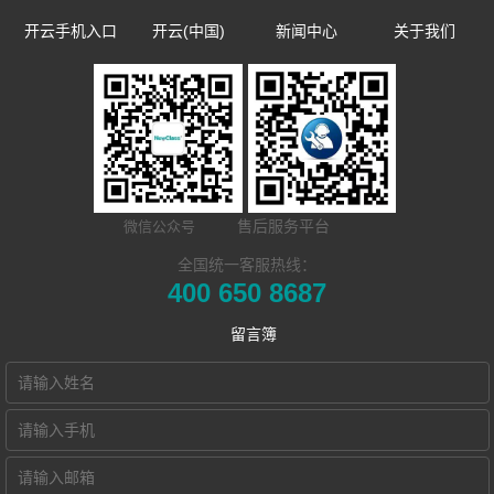
开云手机入口
开云(中国)
新闻中心
关于我们
数字语言学习系
双一流/985/211
企业新闻
企业简介
同声传译训练系
统
外语院校
市场活动
发展历程
​远程合班教学系
统
MTI/BTI院校
荣誉资质
开云(中国) Hub
统
用户名录
联系我们
售后服务平台
微信公众号
本地化部署的视
电子教室
Hub诚征渠道合
全国统一客服热线：
400 650 8687
频会议教学系统
交互式电子教室
作伙伴
留言簿
智慧教学空间
高密度WiFi移动
智慧教室