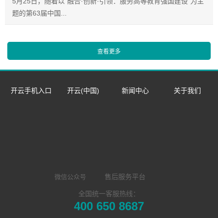
5月25日，随着以“融合·创新·引领：服务高等教育强国建设”为主
题的第63届中国...
开云手机入口
开云(中国)
新闻中心
关于我们
数字语言学习系
双一流/985/211
企业新闻
企业简介
同声传译训练系
统
外语院校
市场活动
发展历程
​远程合班教学系
统
MTI/BTI院校
荣誉资质
开云(中国) Hub
统
用户名录
联系我们
售后服务平台
微信公众号
本地化部署的视
电子教室
Hub诚征渠道合
全国统一客服热线：
400 650 8687
频会议教学系统
交互式电子教室
作伙伴