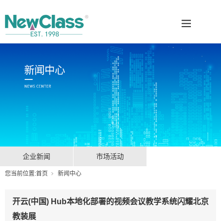
企业新闻
市场活动
您当前位置:
首页
新闻中心
开云(中国) Hub本地化部署的视频会议教学系统闪耀北京
教装展