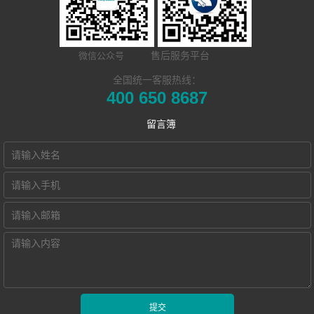
​远程合班教学系
统
MTI/BTI院校
荣誉资质
开云(中国) Hub
统
用户名录
联系我们
售后服务平台
微信公众号
本地化部署的视
电子教室
Hub诚征渠道合
全国统一客服热线：
400 650 8687
频会议教学系统
交互式电子教室
作伙伴
留言簿
智慧教学空间
高密度WiFi移动
智慧教室